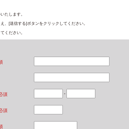
いいたします。
え、[送信する]ボタンをクリックしてください。
してください。
須
-
必須
必須
須