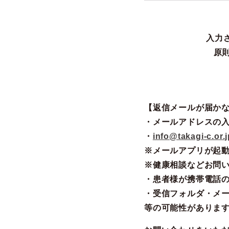
入力
原
【返信メールが届か
・メールアドレスの
・
info@takagi-c.or.j
※メールアプリが起
※健康相談などお問
・患者様が携帯電話の
・受信フォルダ・メ
等の可能性がありま