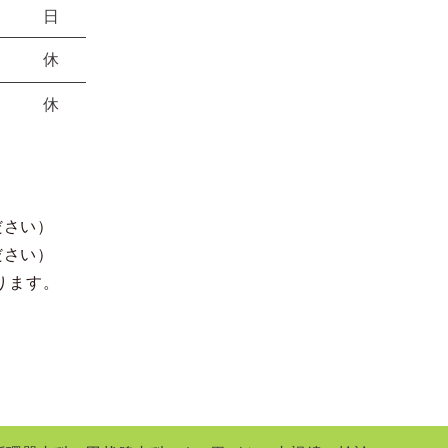
日
休
休
ださい）
ださい）
ります。