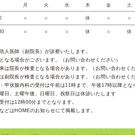
月
火
水
木
金
土
0
○
○
○
休
○
○
30
○
○
○
休
○
休
浩人医師（副院長）が診察いたします。
となる場合がございます。（お問い合わせください）
来は院長が検査となる場合があります。（お問い合わせく
は副院長が検査となる場合があります。（お問い合わせく
・甲状腺内科の受付は午前は11時まで、午後17時以降とな
曜日、土曜午後、日曜日、祝祭日は休診いたします
受付は12時00分までとなります。
などはHOMEのお知らせにて掲載します。