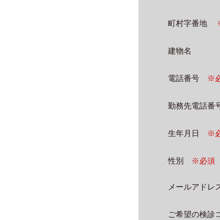
町村字番地
建物名
電話番号
※
勤務先電話番
生年月日
※
性別
※必須
メールアド
ご希望の検