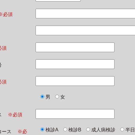
※必須
必須
号
必須
男
女
レス
※必須
検診A
検診B
成人病検診
半
診コース
※必