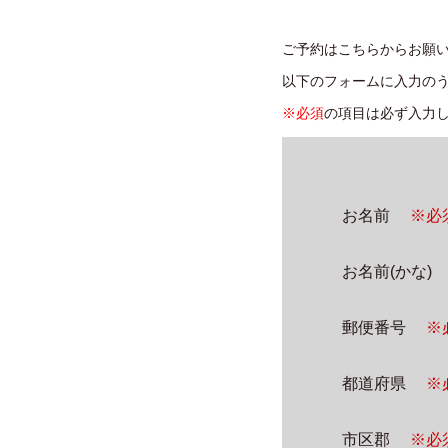
ご予約はこちらからお願
以下のフォームに入力のう
※必須
の項目は必ず入力
お名前
※必
お名前(かな)
郵便番号
※
都道府県
※
市区郡
※必