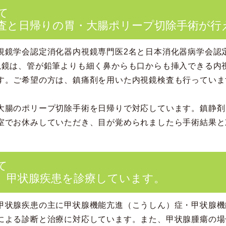
て
査と日帰りの胃・大腸ポリープ切除手術が行
視鏡学会認定消化器内視鏡専門医2名と
日本消化器病学会認
視鏡は、管が鉛筆よりも細く鼻からも口からも挿入できる内
す。ご希望の方は、鎮痛剤を用いた内視鏡検査も行っていま
大腸のポリープ切除手術を日帰りで対応しています。鎮静剤
室でお休みしていただき、目が覚められましたら手術結果と
て
、甲状腺疾患を診療しています。
甲状腺疾患の主に甲状腺機能亢進（こうしん）症・甲状腺機
による診断と治療に対応しています。また、甲状腺腫瘍の場