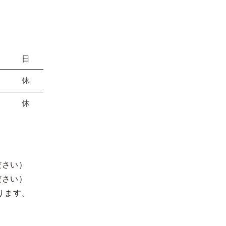
日
休
休
ださい）
ださい）
ります。