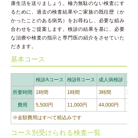
康生活を送りましょう。極力無駄のない検査にす
るために、過去の検査結果やご家族の既往歴（か
かったことのある病気）をお尋ねし、必要な組み
合わせをご提案します。検診の結果を基に、必要
な治療や検査の指示と専門医の紹介をさせていた
だきます。
基本コース
検診Aコース
検診Bコース
成人病検診
人間
所要時間
1時間
1時間
3時間
3時
費用
5,500円
11,000円
44,000円
77,0
※金額費用はすべて税込みです
コース別受けられる検査一覧