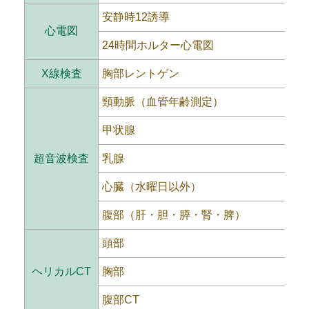
安静時12誘導
心電図
24時間ホルター心電図
X線検査
胸部レントゲン
頸動脈（血管年齢測定）
甲状腺
超音波検査
乳腺
心臓（水曜日以外）
腹部（肝・胆・膵・腎・脾）
頭部
ヘリカルCT
胸部
腹部CT