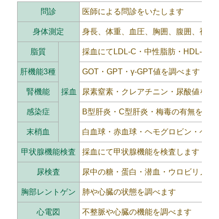
問診
医師による問診をいたします
身体測定
身長、体重、血圧、胸囲、腹囲、視力
脂質
採血にてLDL-C・中性脂肪・HDL-C
肝機能3種
GOT・GPT・γ-GPT値を調べます
腎機能
採血
尿素窒素・クレアチニン・尿酸値を調
感染症
B型肝炎・C型肝炎・梅毒の有無を調べ
末梢血
白血球・赤血球・ヘモグロビン・ヘマ
甲状腺機能検査
採血にて甲状腺機能を検査します
尿検査
尿中の糖・蛋白・潜血・ウロビリノー
胸部レントゲン
肺や心臓の状態を調べます
心電図
不整脈や心臓の機能を調べます