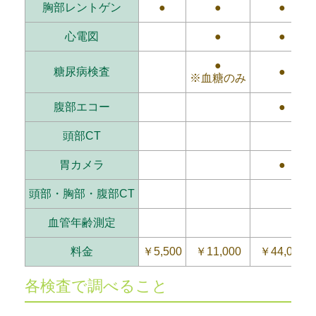
胸部レントゲン
●
●
●
心電図
●
●
●
糖尿病検査
●
※血糖のみ
腹部エコー
●
頭部CT
胃カメラ
●
頭部・胸部・腹部CT
血管年齢測定
料金
￥5,500
￥11,000
￥44,000
各検査で調べること