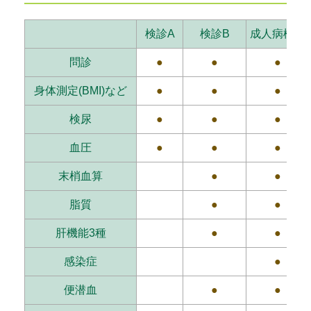
検診A
検診B
成人病検診
問診
●
●
●
身体測定(BMI)など
●
●
●
検尿
●
●
●
血圧
●
●
●
末梢血算
●
●
脂質
●
●
肝機能3種
●
●
感染症
●
便潜血
●
●