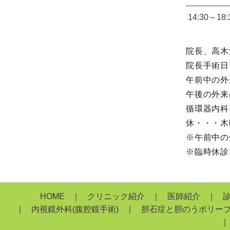
14:30～18:
院長、高木
院長手術日
午前中の外
午後の外来
循環器内科
休・・・木
※午前中の
※臨時休診
HOME
クリニック紹介
医師紹介
内視鏡外科(腹腔鏡手術)
胆石症と胆のうポリー