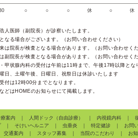
30
○
○
○
休
○
休
浩人医師（副院長）が診察いたします。
となる場合がございます。（お問い合わせください）
来は院長が検査となる場合があります。（お問い合わせく
は副院長が検査となる場合があります。（お問い合わせく
・甲状腺内科の受付は午前は11時まで、午後17時以降とな
曜日、土曜午後、日曜日、祝祭日は休診いたします
受付は12時00分までとなります。
などはHOMEのお知らせにて掲載します。
診療案内
人間ドック（自由診療）
内視鏡内科
プ
そけいヘルニア
虫垂炎
特定健診
お問
交通案内
スタッフ募集
当院のこだわり
お知