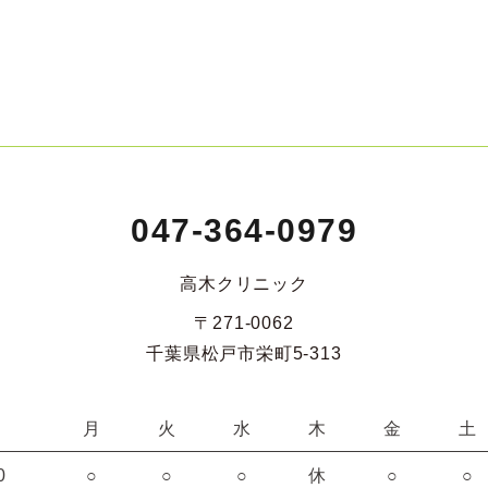
047-364-0979
高木クリニック
〒271-0062
千葉県松戸市栄町5-313
月
火
水
木
金
土
0
○
○
○
休
○
○