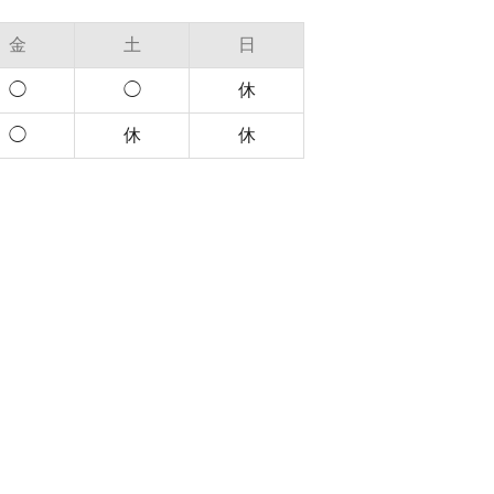
金
土
日
◯
◯
休
◯
休
休