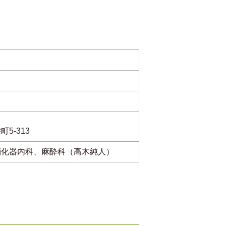
ク
5-313
消化器内科、麻酔科（高木純人）